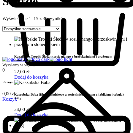
Śledzie
Wyświetlanie 1–15 z 30 wyników
Karaibskie Tropiki Śledź w sosie mango z brzoskwiniami i prażonym
słonecznikiem
Wysyłamy w pn, wt, śr.
0
22,00
zł
Dodaj do koszyka
Razem:
0,00
zł
Kaszubska Baba (fileciki śledziowe w sosie śmietanowym z jabłkiem i cebulą)
330g
Koszyk
24,00
zł
Dodaj do koszyka