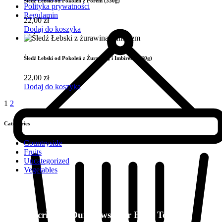
Śledź Łebski od Pokoleń z Porem (330g)
Polityka prywatności
Regulamin
22,00
zł
Dodaj do koszyka
Śledź Łebski od Pokoleń z Żurawiną i Imbirem (330g)
22,00
zł
Dodaj do koszyka
1
2
Categories
Countryside
Fruits
Uncategorized
Vegetables
Subscribe to Our Newsletter Even Today.