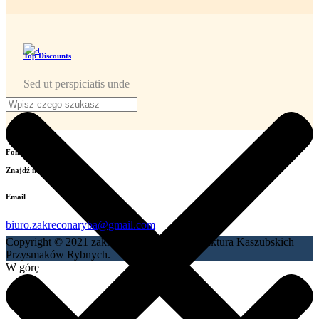
Top Discounts
Sed ut perspiciatis unde
Follow
Znajdź nas na:
Email
biuro.zakreconaryba@gmail.com
Copyright © 2021 zakreconaryba.pl | Manufaktura Kaszubskich
Przysmaków Rybnych.
W górę