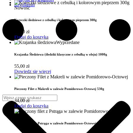
Regulamin
Nowość
Koreczki śledziowe z cebulką i kolorowym pieprzem 300g
25,00
zł
Dodaj do koszyka
Wyprzedane
Krajanka Śledziowa (śledziki klasyczne z cebulką w oleju) 1000g
55,00
zł
Dowiedz się więcej
Pieczony Filet z Makreli w zalewie Pomidorowo-Octowej 530g
34,00
zł
Dodaj do koszyka
Pieczony Filet z Pstrąga w zalewie Pomidorowo-Octowej 530g (Kopia)