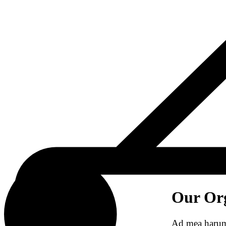
Our Org
Ad mea harum 