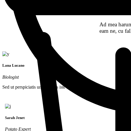
Our Ass
Ad mea harum 
eam ne, cu fal
Lana Lucano
Biologist
Sed ut perspiciatis unde omnis iste natus error sit volup
Sarah Jenet
Potato Expert