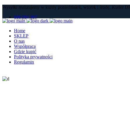
Wysyłki realizujemy w każdy poniedziałek, wtorek i środę. Kurier DH
w związku z okresem letnim oraz intensywnym sezonem pro
606 991 997
Decyzja ta wynika z naszego priorytetowego podejścia
Home
W sprawach pilnych oraz d
SKLEP
O nas
Dziękujemy za Państwa zaufanie 
Współpraca
Gdzie kupić
Polityka prywatności
Regulamin
Our Team
Lorem ipsum dolor sit amet, liber error feugiat vel ad. Ex minim ment