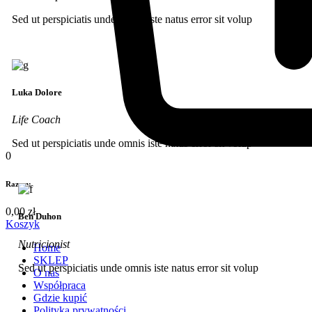
Sed ut perspiciatis unde omnis iste natus error sit volup
Luka Dolore
Life Coach
Sed ut perspiciatis unde omnis iste natus error sit volup
0
Razem:
0,00
zł
Ben Duhon
Koszyk
Nutricionist
Home
SKLEP
Sed ut perspiciatis unde omnis iste natus error sit volup
O nas
Współpraca
Gdzie kupić
Polityka prywatności