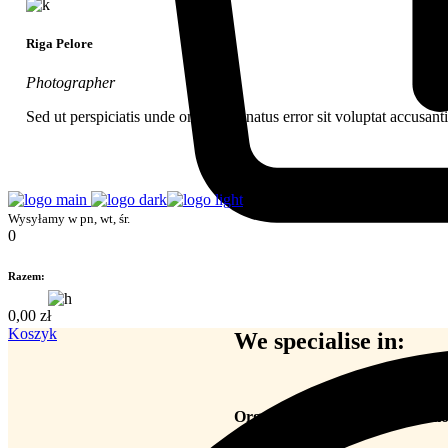
Riga Pelore
Photographer
Sed ut perspiciatis unde omnis iste natus error sit voluptat accusan
Wysyłamy w pn, wt, śr.
0
Razem:
0,00
zł
Koszyk
We specialise in:
Organic Farming & Certificati