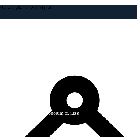
L, wysyłka od 200 zł gratis.
Szanowni Państwo‼️
dukcyjno-sprzedażowym informujemy, że sklep internetowy
zakrecona
października 2026 r.
 do jakości, świeżości oraz bieżącej obsługi realizowanych zamówień i
otyczących współpracy biznesowej pozostajemy do Państwa dyspozyc
+48 606 991 997
oraz nieustanne zainteresowanie produktami Manufaktury Kaszubskic
Z wyrazami szacunku
Zespół Smaki Łeby
itum pro. Quo odio veri bonorum te, ius a