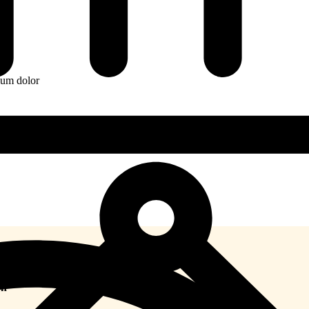
tium dolor
on