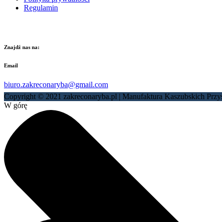
Regulamin
Znajdź nas na:
Email
biuro.zakreconaryba@gmail.com
Copyright © 2021 zakreconaryba.pl | Manufaktura Kaszubskich Pr
W górę