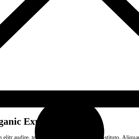
anic Experts
elitr audire, te mea invidunt gubergren constituto. Aliqu