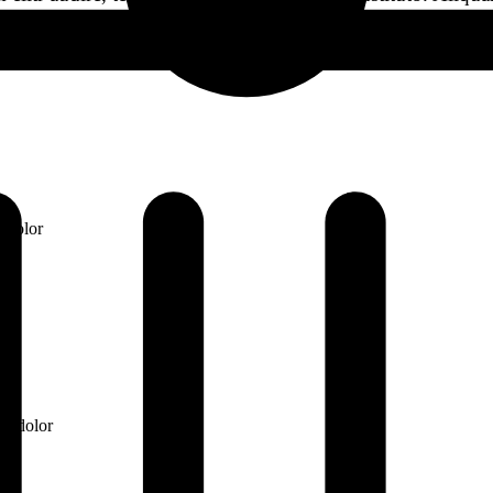
li decore eam.
m dolor
um dolor