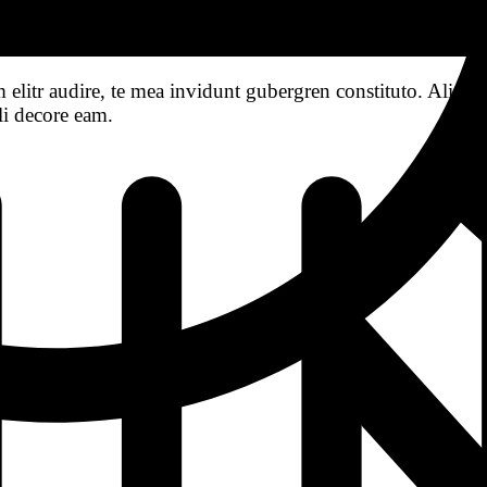
istants
elitr audire, te mea invidunt gubergren constituto. Aliqu
li decore eam.