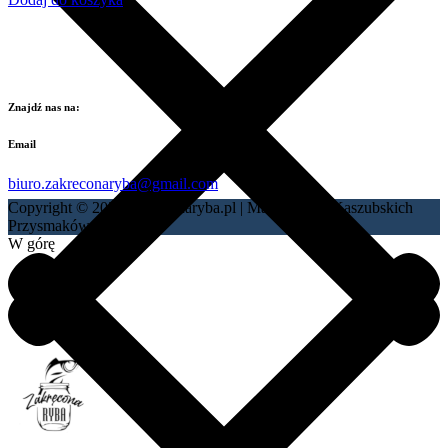
Znajdź nas na:
Email
biuro.zakreconaryba@gmail.com
Copyright © 2021 zakreconaryba.pl | Manufaktura Kaszubskich
Przysmaków Rybnych.
W górę