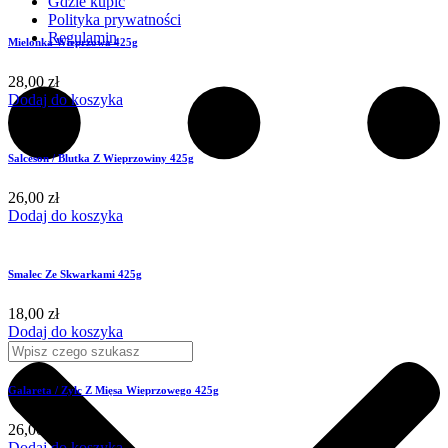
Gdzie kupić
Polityka prywatności
Regulamin
Mielonka Wieprzowa 425g
28,00
zł
Dodaj do koszyka
Salceson / Blutka Z Wieprzowiny 425g
26,00
zł
Dodaj do koszyka
Smalec Ze Skwarkami 425g
18,00
zł
Dodaj do koszyka
Galareta / Zylc Z Mięsa Wieprzowego 425g
26,00
zł
Dodaj do koszyka