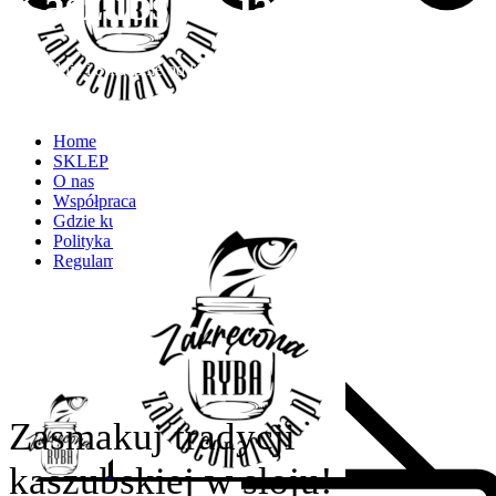
Kaszubskie jadło
Naturalnie i Smacznie od lokalnych Gospodarzy
Home
SKLEP
O nas
Współpraca
Gdzie kupić
Polityka prywatności
Regulamin
Zasmakuj tradycji
kaszubskiej w słoju!