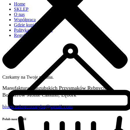
Home
SKLEP
O nas
Współpraca
Gdzie kupić
Polityka prywatności
Regulamin
Czekamy na Twoje pytania.
Manufaktura Kaszubskich Przysmaków Rybnych
Bohaterów Monte Cassino, Lębork
biuro.zakreconaryba@gmail.com
Polub nasz profil